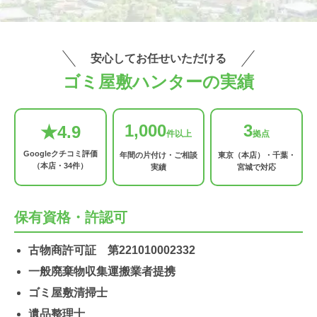
安心してお任せいただける
ゴミ屋敷ハンターの実績
1,000
3
★4.9
件以上
拠点
Googleクチコミ評価
年間の片付け・ご相談
東京（本店）・千葉・
（本店・34件）
実績
宮城で対応
保有資格・許認可
古物商許可証 第221010002332
一般廃棄物収集運搬業者提携
ゴミ屋敷清掃士
遺品整理士