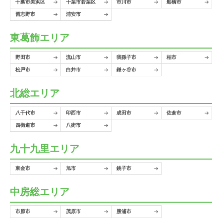
千葉市美浜区
千葉市若葉区
市川市
船橋市
習志野市
浦安市
東葛飾エリア
野田市
流山市
我孫子市
柏市
松戸市
白井市
鎌ヶ谷市
北総エリア
八千代市
印西市
成田市
佐倉市
四街道市
八街市
九十九里エリア
東金市
旭市
銚子市
中房総エリア
市原市
茂原市
勝浦市