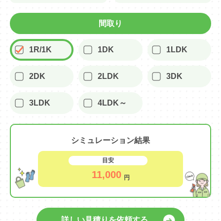
間取り
1R/1K
1DK
1LDK
2DK
2LDK
3DK
3LDK
4LDK～
シミュレーション結果
目安
11,000
円
詳しい見積りを依頼する