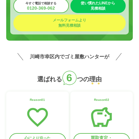
使い慣れたLINEから
今すぐ電話で相談する
0120-369-062
見積相談
メールフォームより
無料見積相談
川崎市幸区内でゴミ屋敷ハンターが
6
選ばれる
つの
理
由
Reason01
Reason02
買取査定・
心により沿った