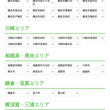
横浜市南区
横浜市保土ケ谷
横浜市磯子区
横浜市金沢区
区
横浜市港北区
横浜市緑区
横浜市青葉区
横浜市都筑区
横浜市戸塚区
横浜市栄区
横浜市泉区
横浜市瀬谷区
川崎エリア
川崎市川崎区
川崎市幸区
川崎市中原区
川崎市高津区
川崎市多摩区
川崎市宮前区
川崎市麻生区
相模原・県央エリア
相模原市緑区
相模原市中央区
相模原市南区
大和市
厚木市
海老名市
座間市
綾瀬市
鎌倉・逗葉エリア
鎌倉市
逗子市
葉山町
横須賀・三浦エリア