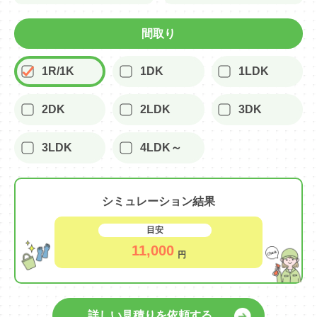
間取り
1R/1K
1DK
1LDK
2DK
2LDK
3DK
3LDK
4LDK～
シミュレーション結果
目安
11,000
円
詳しい見積りを依頼する