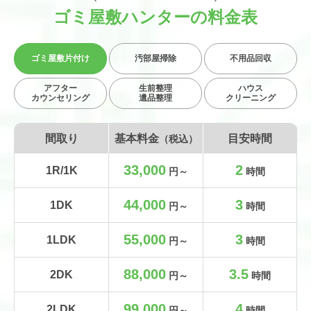
ゴミ屋敷ハンターの料金表
ゴミ屋敷
片付け
汚部屋掃除
不用品回収
アフター
生前整理
ハウス
カウンセリング
遺品整理
クリーニング
間取り
基本料金
目安時間
（税込）
33,000
2
1R/1K
円～
時間
44,000
3
1DK
円～
時間
55,000
3
1LDK
円～
時間
88,000
3.5
2DK
円～
時間
99,000
4
2LDK
円～
時間