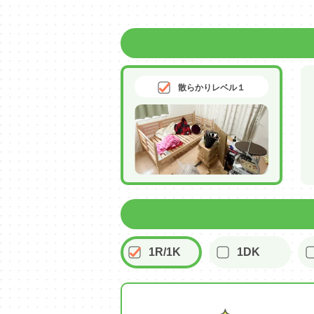
散らかりレベル１
1R/1K
1DK