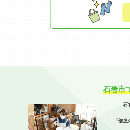
石巻市
石
『部屋