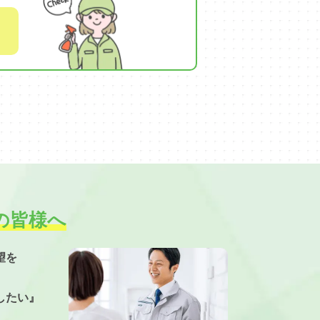
の皆様へ
望を
したい』