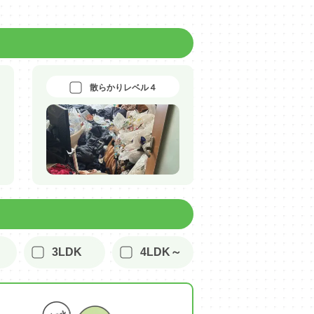
散らかりレベル４
3LDK
4LDK～