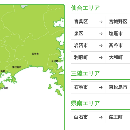
仙台エリア
青葉区
宮城野区
泉区
塩竈市
岩沼市
富谷市
利府町
大和町
三陸エリア
石巻市
東松島市
県南エリア
白石市
蔵王町