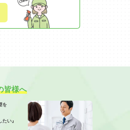
の皆様へ
望を
したい』