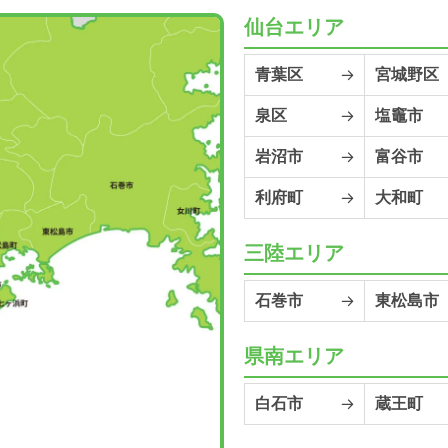
仙台エリア
青葉区
宮城野区
泉区
塩竈市
岩沼市
富谷市
利府町
大和町
三陸エリア
石巻市
東松島市
県南エリア
白石市
蔵王町