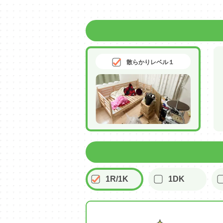
散らかりレベル１
1R/1K
1DK