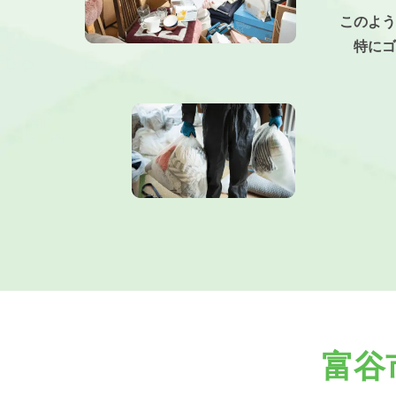
このよう
特にゴ
富谷