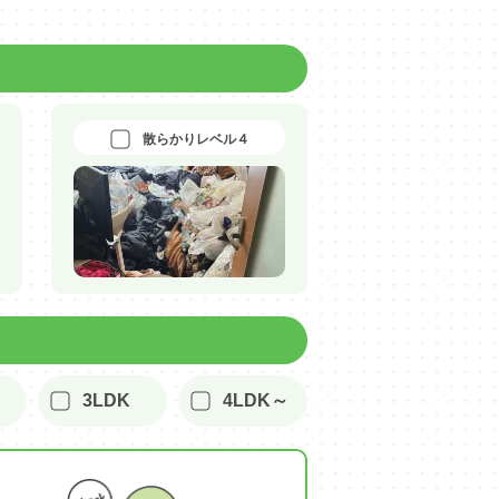
散らかりレベル４
3LDK
4LDK～