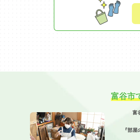
富谷市
富
『部屋