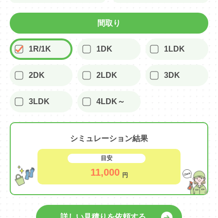
間取り
1R/1K
1DK
1LDK
2DK
2LDK
3DK
3LDK
4LDK～
シミュレーション結果
目安
11,000
円
詳しい見積りを依頼する