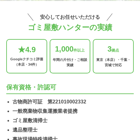
安心してお任せいただける
ゴミ屋敷ハンターの実績
1,000
3
★4.9
件以上
拠点
Googleクチコミ評価
年間の片付け・ご相談
東京（本店）・千葉・
（本店・34件）
実績
宮城で対応
保有資格・許認可
古物商許可証 第221010002332
一般廃棄物収集運搬業者提携
ゴミ屋敷清掃士
遺品整理士
事故現場特殊清掃士