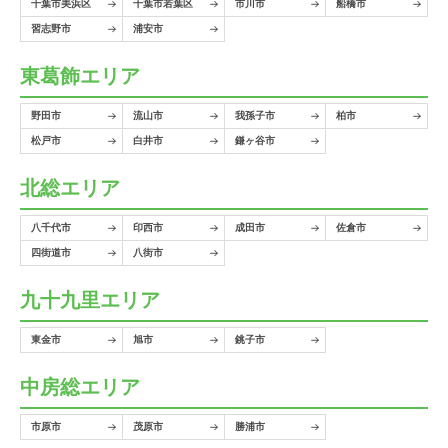
千葉市美浜区
千葉市若葉区
市川市
船橋市
習志野市
浦安市
東葛飾エリア
野田市
流山市
我孫子市
柏市
松戸市
白井市
鎌ヶ谷市
北総エリア
八千代市
印西市
成田市
佐倉市
四街道市
八街市
九十九里エリア
東金市
旭市
銚子市
中房総エリア
市原市
茂原市
勝浦市