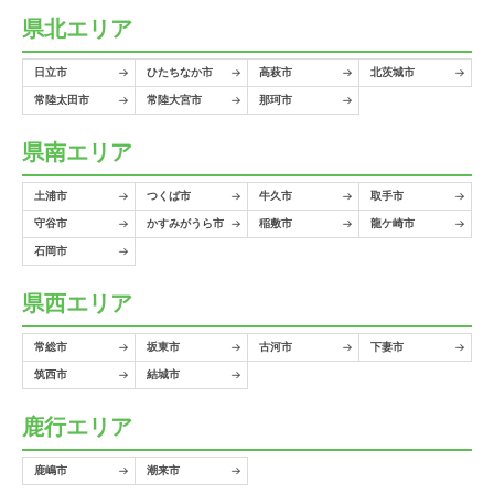
県北エリア
日立市
ひたちなか市
高萩市
北茨城市
常陸太田市
常陸大宮市
那珂市
県南エリア
土浦市
つくば市
牛久市
取手市
守谷市
かすみがうら市
稲敷市
龍ケ崎市
石岡市
県西エリア
常総市
坂東市
古河市
下妻市
筑西市
結城市
鹿行エリア
鹿嶋市
潮来市