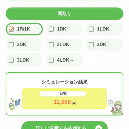
間取り
1R/1K
1DK
1LDK
2DK
2LDK
3DK
3LDK
4LDK～
シミュレーション結果
目安
11,000
円
詳しい見積りを依頼する