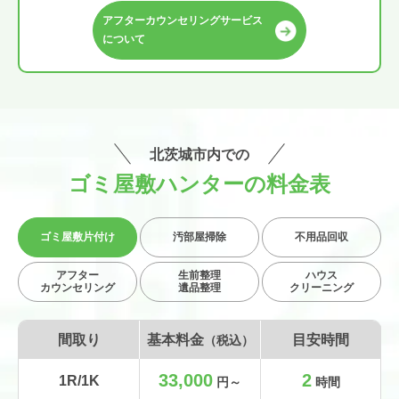
アフターカウンセリングサービス
について
北茨城市内での
ゴミ屋敷ハンターの料金表
ゴミ屋敷
片付け
汚部屋掃除
不用品回収
アフター
生前整理
ハウス
カウンセリング
遺品整理
クリーニング
間取り
基本料金
目安時間
（税込）
33,000
2
1R/1K
円～
時間