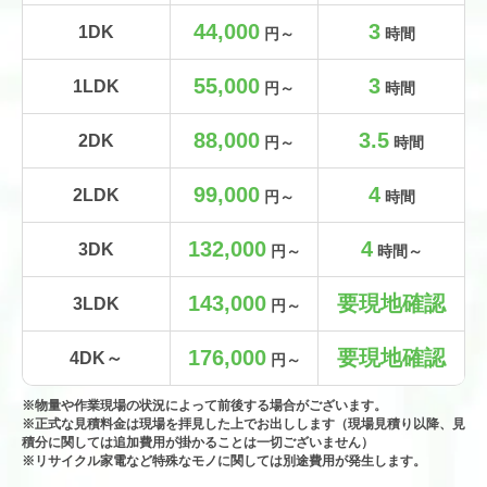
44,000
3
1DK
円～
時間
55,000
3
1LDK
円～
時間
88,000
3.5
2DK
円～
時間
99,000
4
2LDK
円～
時間
132,000
4
3DK
円～
時間～
143,000
要現地確認
3LDK
円～
176,000
要現地確認
4DK～
円～
※物量や作業現場の状況によって前後する場合がございます。
※正式な見積料金は現場を拝見した上でお出しします（現場見積り以降、見
積分に関しては追加費用が掛かることは一切ございません）
※リサイクル家電など特殊なモノに関しては別途費用が発生します。