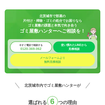
北茨城市で部屋の
片付け・掃除・ゴミの処分でお困りなら
ゴミ屋敷の課題と本気で向き合う
ゴミ屋敷ハンターへご相談を！
使い慣れたLINEから
今すぐ電話で相談する
0120-369-062
見積相談
メールフォームより
無料見積相談
北茨城市内でゴミ屋敷ハンターが
6
選ばれる
つの
理
由