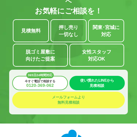
へ
お気軽にご相談を！
押し売り
関東･宮城に
見積無料
一切なし
対応
脱ゴミ屋敷に
女性スタッフ
向けたご提案
対応OK
365日24時間対応
使い慣れたLINEから
今すぐ電話で相談する
0120-369-062
見積相談
メールフォームより
無料見積相談