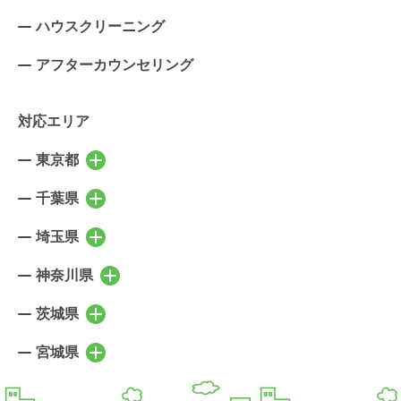
ハウスクリーニング
アフターカウンセリング
対応エリア
東京都
東京都の市区町村を表示
千代田区
中央区
千葉県
千葉県の市区町村を表示
港区
新宿区
千葉市稲毛区
千葉市中央区
埼玉県
埼玉県の市区町村を表示
文京区
台東区
千葉市花見川区
千葉市緑区
さいたま市北区
さいたま市大宮区
神奈川県
墨田区
江東区
神奈川県の市区町村を表示
千葉市美浜区
千葉市若葉区
さいたま市見沼区
さいたま市中央区
品川区
目黒区
横浜市鶴見区
横浜市神奈川区
茨城県
市川市
船橋市
茨城県の市区町村を表示
さいたま市桜区
さいたま市浦和区
大田区
世田谷区
横浜市西区
横浜市中区
習志野市
浦安市
水戸市
笠間市
宮城県
さいたま市南区
さいたま市緑区
宮城県の市区町村を表示
渋谷区
中野区
横浜市南区
横浜市保土ケ谷区
野田市
流山市
日立市
ひたちなか市
さいたま市岩槻区
川口市
仙台市青葉区
仙台市宮城野区
杉並区
豊島区
横浜市磯子区
横浜市金沢区
我孫子市
柏市