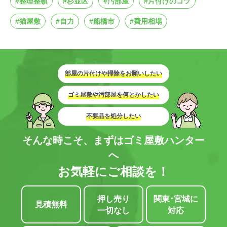
#整理整頓
#杉並区
#汚部屋
#片付けのコツ
#猫屋敷
#自力
#船橋市
#費用相場
部屋の片付けや掃除をお願いしたい
ゴミ屋敷や汚部屋を何とかしたい
不要品を処分したい
そんな時こそ、まずはゴミ屋敷ハンター
へ
お気軽にご相談を！
押し売り
関東･宮城に
見積無料
一切なし
対応