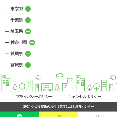
東京都
東京都の市区町村を表示
千代田区
中央区
千葉県
千葉県の市区町村を表示
港区
新宿区
千葉市稲毛区
千葉市中央区
埼玉県
埼玉県の市区町村を表示
文京区
台東区
千葉市花見川区
千葉市緑区
さいたま市北区
さいたま市大宮区
神奈川県
墨田区
江東区
神奈川県の市区町村を表示
千葉市美浜区
千葉市若葉区
さいたま市見沼区
さいたま市中央区
品川区
目黒区
横浜市鶴見区
横浜市神奈川区
茨城県
市川市
船橋市
茨城県の市区町村を表示
さいたま市桜区
さいたま市浦和区
大田区
世田谷区
横浜市西区
横浜市中区
習志野市
浦安市
水戸市
笠間市
宮城県
さいたま市南区
さいたま市緑区
宮城県の市区町村を表示
渋谷区
中野区
横浜市南区
横浜市保土ケ谷区
野田市
流山市
日立市
ひたちなか市
さいたま市岩槻区
川口市
仙台市青葉区
仙台市宮城野区
杉並区
豊島区
横浜市磯子区
横浜市金沢区
我孫子市
柏市
高萩市
北茨城市
戸田市
蕨市
仙台市若林区
仙台市太白区
北区
荒川区
横浜市港北区
横浜市緑区
松戸市
白井市
常陸太田市
常陸大宮市
上尾市
桶川市
仙台市泉区
塩竈市
板橋区
練馬区
横浜市青葉区
横浜市都筑区
鎌ヶ谷市
八千代市
那珂市
土浦市
プライバシーポリシー
キャンセルポリシー
北本市
鴻巣市
名取市
多賀城市
足立区
葛飾区
横浜市戸塚区
横浜市栄区
印西市
成田市
つくば市
牛久市
行田市
羽生市
2024 ©
ゴミ屋敷の片付け業者はゴミ屋敷ハンター
岩沼市
富谷市
江戸川区
立川市
横浜市泉区
横浜市瀬谷区
佐倉市
四街道市
取手市
守谷市
加須市
久喜市
松島町
七ヶ浜町
武蔵野市
三鷹市
川崎市川崎区
川崎市幸区