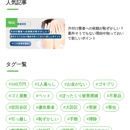
人気記事
No1
片付け業者への依頼が恥ずかしい？
案外そうでもない理由や知っておい
て欲しいポイント
タグ一覧
#100万円
#1人暮らし
#お金がない
#ゴキブリ
#ゴミ屋敷
#ペット
#ぼったくり被害撲滅
#不要品
#世田谷区
#優良業者
#大田区
#実家
#害虫
#引っ越し
#恥ずかしい
#手順
#掃除