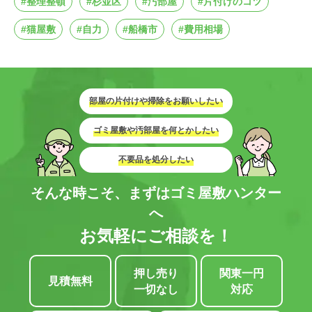
#整理整頓
#杉並区
#汚部屋
#片付けのコツ
#猫屋敷
#自力
#船橋市
#費用相場
部屋の片付けや掃除をお願いしたい
ゴミ屋敷や汚部屋を何とかしたい
不要品を処分したい
そんな時こそ、まずはゴミ屋敷ハンター
へ
お気軽にご相談を！
押し売り
関東一円
見積無料
一切なし
対応