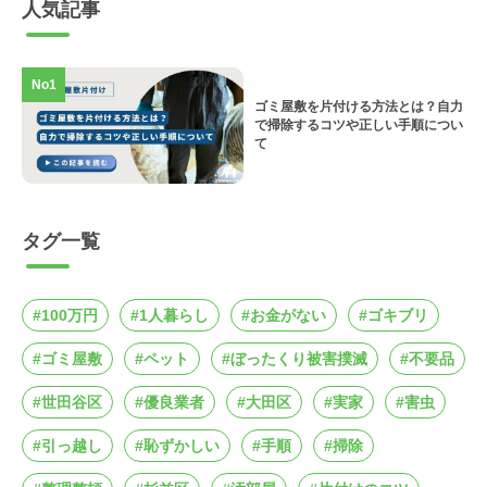
人気記事
No1
ゴミ屋敷を片付ける方法とは？自力
で掃除するコツや正しい手順につい
て
タグ一覧
#100万円
#1人暮らし
#お金がない
#ゴキブリ
#ゴミ屋敷
#ペット
#ぼったくり被害撲滅
#不要品
#世田谷区
#優良業者
#大田区
#実家
#害虫
#引っ越し
#恥ずかしい
#手順
#掃除