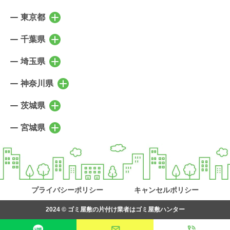
東京都
東京都の市区町村を表示
千代田区
中央区
千葉県
千葉県の市区町村を表示
港区
新宿区
千葉市稲毛区
千葉市中央区
埼玉県
埼玉県の市区町村を表示
文京区
台東区
千葉市花見川区
千葉市緑区
さいたま市北区
さいたま市大宮区
神奈川県
墨田区
江東区
神奈川県の市区町村を表示
千葉市美浜区
千葉市若葉区
さいたま市見沼区
さいたま市中央区
品川区
目黒区
横浜市鶴見区
横浜市神奈川区
茨城県
市川市
船橋市
茨城県の市区町村を表示
さいたま市桜区
さいたま市浦和区
大田区
世田谷区
横浜市西区
横浜市中区
習志野市
浦安市
水戸市
笠間市
宮城県
さいたま市南区
さいたま市緑区
宮城県の市区町村を表示
渋谷区
中野区
横浜市南区
横浜市保土ケ谷区
野田市
流山市
日立市
ひたちなか市
さいたま市岩槻区
川口市
仙台市青葉区
仙台市宮城野区
杉並区
豊島区
横浜市磯子区
横浜市金沢区
我孫子市
柏市
高萩市
北茨城市
戸田市
蕨市
仙台市若林区
仙台市太白区
北区
荒川区
横浜市港北区
横浜市緑区
松戸市
白井市
常陸太田市
常陸大宮市
上尾市
桶川市
仙台市泉区
塩竈市
板橋区
練馬区
横浜市青葉区
横浜市都筑区
鎌ヶ谷市
八千代市
那珂市
土浦市
プライバシーポリシー
キャンセルポリシー
北本市
鴻巣市
名取市
多賀城市
足立区
葛飾区
横浜市戸塚区
横浜市栄区
印西市
成田市
つくば市
牛久市
行田市
羽生市
2024 ©
ゴミ屋敷の片付け業者はゴミ屋敷ハンター
岩沼市
富谷市
江戸川区
立川市
横浜市泉区
横浜市瀬谷区
佐倉市
四街道市
取手市
守谷市
加須市
久喜市
松島町
七ヶ浜町
武蔵野市
三鷹市
川崎市川崎区
川崎市幸区