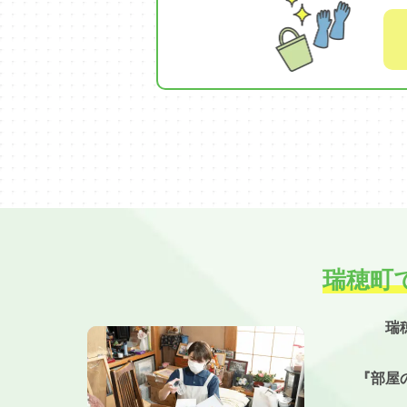
瑞穂町
瑞
『部屋