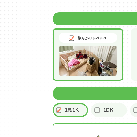
散らかりレベル１
1R/1K
1DK