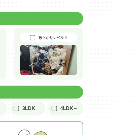
散らかりレベル４
3LDK
4LDK～