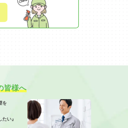
の皆様へ
望を
したい』