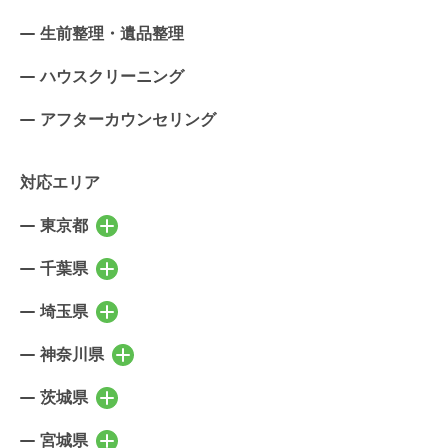
生前整理・遺品整理
ハウスクリーニング
アフターカウンセリング
対応エリア
東京都
東京都の市区町村を表示
千代田区
中央区
千葉県
千葉県の市区町村を表示
港区
新宿区
千葉市稲毛区
千葉市中央区
埼玉県
埼玉県の市区町村を表示
文京区
台東区
千葉市花見川区
千葉市緑区
さいたま市北区
さいたま市大宮区
神奈川県
墨田区
江東区
神奈川県の市区町村を表示
千葉市美浜区
千葉市若葉区
さいたま市見沼区
さいたま市中央区
品川区
目黒区
横浜市鶴見区
横浜市神奈川区
茨城県
市川市
船橋市
茨城県の市区町村を表示
さいたま市桜区
さいたま市浦和区
大田区
世田谷区
横浜市西区
横浜市中区
習志野市
浦安市
水戸市
笠間市
宮城県
さいたま市南区
さいたま市緑区