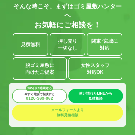
そんな時こそ、まずはゴミ屋敷ハンター
へ
お気軽にご相談を！
押し売り
関東･宮城に
見積無料
一切なし
対応
脱ゴミ屋敷に
女性スタッフ
向けたご提案
対応OK
365日24時間対応
使い慣れたLINEから
今すぐ電話で相談する
0120-369-062
見積相談
メールフォームより
無料見積相談