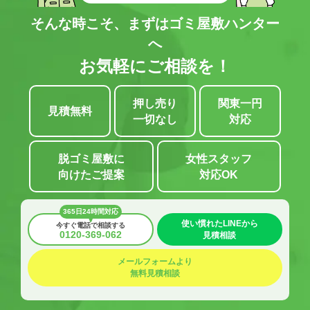
そんな時こそ、まずはゴミ屋敷ハンター
へ
お気軽にご相談を！
押し売り
関東一円
見積無料
一切なし
対応
脱ゴミ屋敷に
女性スタッフ
向けたご提案
対応OK
365日24時間対応
使い慣れたLINEから
今すぐ電話で相談する
0120-369-062
見積相談
メールフォームより
無料見積相談