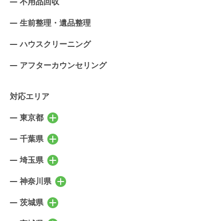
不用品回収
生前整理・遺品整理
ハウスクリーニング
アフターカウンセリング
対応エリア
東京都
東京都の市区町村を表示
千代田区
中央区
千葉県
千葉県の市区町村を表示
港区
新宿区
千葉市稲毛区
千葉市中央区
埼玉県
埼玉県の市区町村を表示
文京区
台東区
千葉市花見川区
千葉市緑区
さいたま市北区
さいたま市大宮区
神奈川県
墨田区
江東区
神奈川県の市区町村を表示
千葉市美浜区
千葉市若葉区
さいたま市見沼区
さいたま市中央区
品川区
目黒区
横浜市鶴見区
横浜市神奈川区
茨城県
市川市
船橋市
茨城県の市区町村を表示
さいたま市桜区
さいたま市浦和区
大田区
世田谷区
横浜市西区
横浜市中区
習志野市
浦安市
水戸市
笠間市