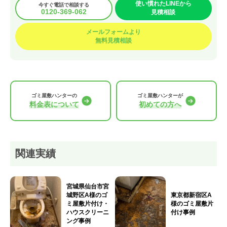
使い慣れたLINEから
今すぐ電話で相談する
0120-369-062
見積相談
メールフォームより
無料見積相談
ゴミ屋敷ハンターの
ゴミ屋敷ハンターが
料金表について
初めての方へ
関連実績
宮城県仙台市宮
城野区A様のゴ
東京都新宿区A
ミ屋敷片付け・
様のゴミ屋敷片
ハウスクリーニ
付け事例
ング事例