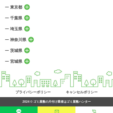
東京都
東京都の市区町村を表示
千代田区
中央区
千葉県
千葉県の市区町村を表示
港区
新宿区
千葉市稲毛区
千葉市中央区
埼玉県
埼玉県の市区町村を表示
文京区
台東区
千葉市花見川区
千葉市緑区
さいたま市北区
さいたま市大宮区
神奈川県
墨田区
江東区
神奈川県の市区町村を表示
千葉市美浜区
千葉市若葉区
さいたま市見沼区
さいたま市中央区
品川区
目黒区
横浜市鶴見区
横浜市神奈川区
茨城県
市川市
船橋市
茨城県の市区町村を表示
さいたま市桜区
さいたま市浦和区
大田区
世田谷区
横浜市西区
横浜市中区
習志野市
浦安市
水戸市
笠間市
宮城県
さいたま市南区
さいたま市緑区
宮城県の市区町村を表示
渋谷区
中野区
横浜市南区
横浜市保土ケ谷区
野田市
流山市
日立市
ひたちなか市
さいたま市岩槻区
川口市
仙台市青葉区
仙台市宮城野区
杉並区
豊島区
横浜市磯子区
横浜市金沢区
我孫子市
柏市
高萩市
北茨城市
戸田市
蕨市
仙台市若林区
仙台市太白区
北区
荒川区
横浜市港北区
横浜市緑区
松戸市
白井市
常陸太田市
常陸大宮市
上尾市
桶川市
仙台市泉区
塩竈市
板橋区
練馬区
横浜市青葉区
横浜市都筑区
鎌ヶ谷市
八千代市
那珂市
土浦市
プライバシーポリシー
キャンセルポリシー
北本市
鴻巣市
名取市
多賀城市
足立区
葛飾区
横浜市戸塚区
横浜市栄区
印西市
成田市
つくば市
牛久市
行田市
羽生市
2024 ©
ゴミ屋敷の片付け業者はゴミ屋敷ハンター
岩沼市
富谷市
江戸川区
立川市
横浜市泉区
横浜市瀬谷区
佐倉市
四街道市
取手市
守谷市
加須市
久喜市
松島町
七ヶ浜町
武蔵野市
三鷹市
川崎市川崎区
川崎市幸区