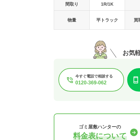
間取り
1R/1K
物量
平トラック
買
お気
今すぐ電話で相談する
0120-369-062
ゴミ屋敷ハンターの
料金表について